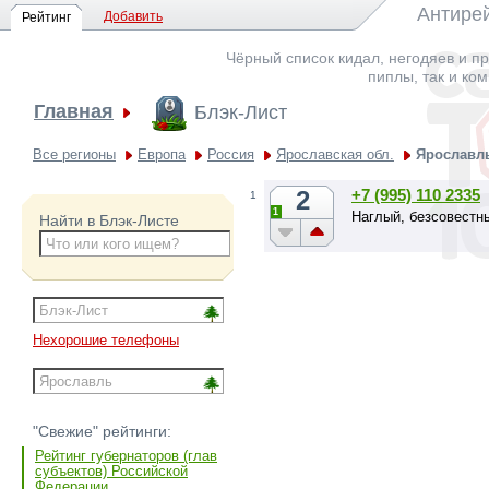
Антирей
Добавить
Рейтинг
Чёрный список кидал, негодяев и пр
пиплы, так и ко
Главная
Блэк-Лист
Все регионы
Европа
Россия
Ярославская обл.
Ярославл
2
+7 (995) 110 2335
1
1
Наглый, безсовестн
Найти в Блэк-Листе
Нехорошие телефоны
"Свежие" рейтинги:
Рейтинг губернаторов (глав
субъектов) Российской
Федерации