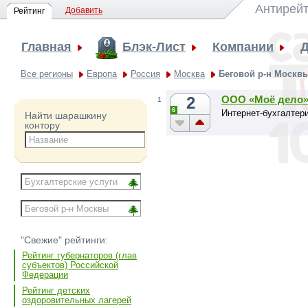
Антирейт
Добавить
Рейтинг
Главная
Блэк-Лист
Компании
Д
Все регионы
Европа
Россия
Москва
Беговой р-н Москв
2
ООО «Моё дело
1
6
Интернет-бухгалтер
Найти шарашкину
контору
"Свежие" рейтинги:
Рейтинг губернаторов (глав
субъектов) Российской
Федерации
Рейтинг детских
оздоровительных лагерей