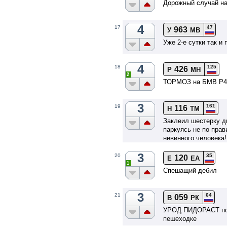
Дорожный случай н
4
47
17
963
У
МВ
Уже 2-е сутки так и 
4
125
18
426
Р
МН
2
ТОРМОЗ на БМВ Р
3
161
19
116
Н
ТМ
Заклеил шестерку дв
паркуясь не по прав
невинного человека!
3
35
20
120
Е
ЕА
1
Спешащий дебил
3
64
21
059
В
РК
УРОД ПИДОРАСТ пост
пешеходке