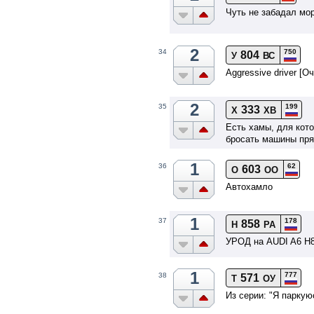
Чуть не забадал мо
2
750
34
804
У
ВС
Aggressive driver [О
2
199
35
333
Х
ХВ
Есть хамы, для кот
бросать машины пря
1
62
36
603
О
ОО
Автохамло
1
178
37
858
Н
РА
УРОД на AUDI A6 H8
1
777
38
571
Т
ОУ
Из серии: "Я парку