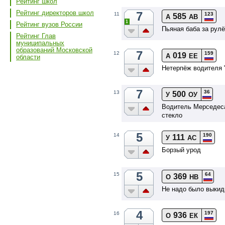
Рейтинг школ
Рейтинг директоров школ
7
123
11
585
А
АВ
1
Рейтинг вузов России
Пьяная баба за рул
Рейтинг Глав
муниципальных
образований Московской
7
159
12
019
А
ЕЕ
области
Нетерпёж водителя "T
7
36
13
500
У
ОУ
Водитель Мерседеса
стекло
5
190
14
111
У
АС
Борзый урод
5
64
15
369
О
НВ
Не надо было выкид
4
197
16
936
О
ЕК