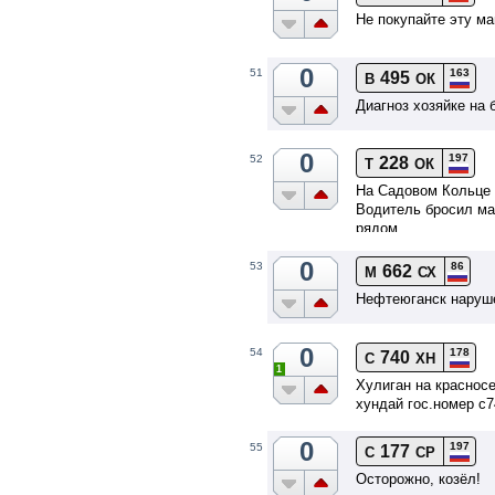
Не покупайте эту ма
0
163
51
495
В
ОК
Диагноз хозяйке на 
0
197
52
228
Т
ОК
На Садовом Кольце 
Водитель бросил ма
рядом.
0
86
53
662
М
СХ
Нефтеюганск наруш
0
178
54
740
С
ХН
1
Хулиган на краснос
хундай гос.номер с
0
197
55
177
С
СР
Осторожно, козёл!