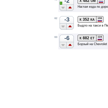
-2
482
Х
ОМ
1
Наглая езда по доро
-3
159
62
352
К
КА
Быдло на такси в П
-6
124
63
882
К
ЕТ
Борзый на Chevrolet