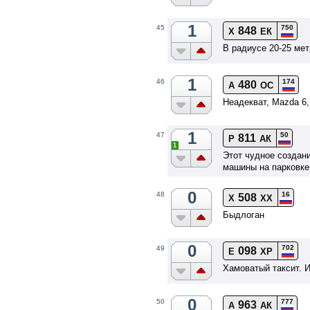
1
750
45
848
Х
ЕК
В радиусе 20-25 мет
1
174
46
480
А
ОС
Неадекват, Mazda 6
1
50
47
811
Р
АК
1
Этот чудное создан
машины на парковке
0
16
48
508
Х
ХХ
Быдлоган
0
702
49
098
Е
ХР
Хамоватый таксит. И
0
777
50
963
А
АК