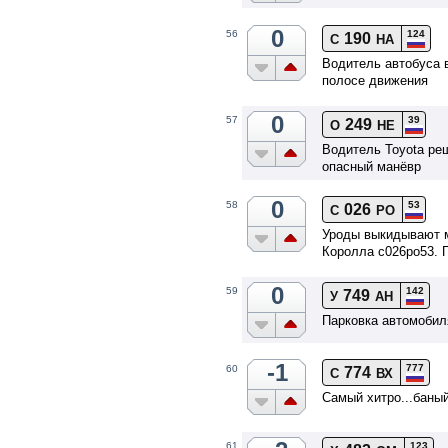
0
124
56
190
С
НА
Водитель автобуса 
полосе движения
0
39
57
249
О
НЕ
Водитель Toyota ре
опасный манёвр
0
53
58
026
С
РО
Уроды выкидывают м
Королла с026ро53. П
0
142
59
749
У
АН
Парковка автомобил
-1
777
60
774
С
ВХ
Самый хитро...баный
123
61