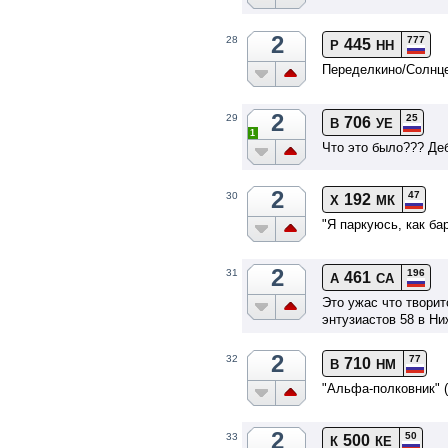
2
777
28
445
Р
НН
Переделкино/Солнце
2
25
29
706
В
УЕ
1
Что это было??? Де
2
47
30
192
Х
МК
"Я паркуюсь, как ба
2
196
31
461
А
СА
Это ужас что творит
энтузиастов 58 в Ни
2
77
32
710
В
НМ
"Альфа-полковник" 
2
50
33
500
К
КЕ