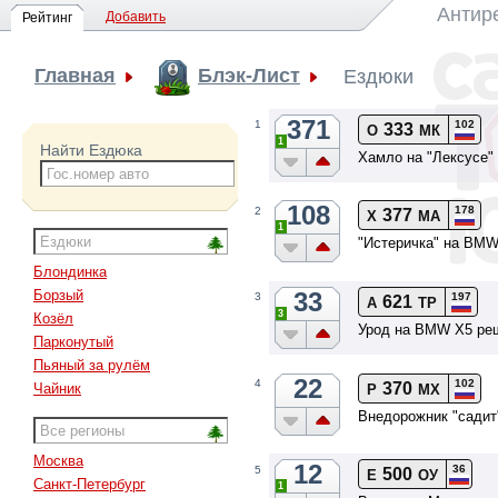
Антир
Добавить
Рейтинг
Главная
Блэк-Лист
Ездюки
371
102
1
333
О
МК
1
Найти Ездюка
Хамло на "Лексусе"
108
178
2
377
Х
МА
1
"Истеричка" на BM
Блондинка
33
Борзый
197
3
621
А
ТР
3
Козёл
Урод на BMW X5 ре
Парконутый
Пьяный за рулём
22
102
4
370
Чайник
Р
МХ
Внедорожник "садит
Москва
12
36
5
500
Е
ОУ
Санкт-Петербург
1