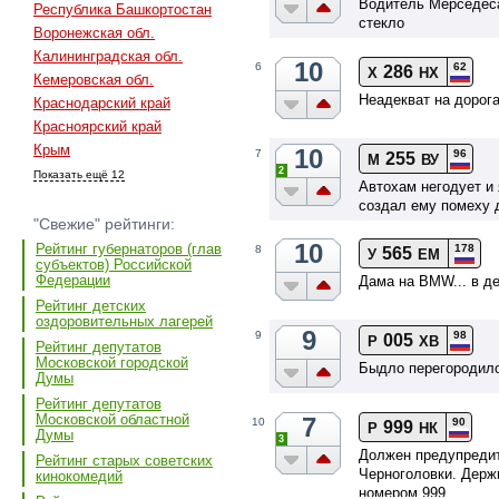
Водитель Мерседеса
Республика Башкортостан
стекло
Воронежская обл.
Калининградская обл.
10
62
6
286
Х
НХ
Кемеровская обл.
Неадекват на дорог
Краснодарский край
Красноярский край
Крым
10
96
7
255
М
ВУ
2
Показать ещё 12
Автохам негодует и 
создал ему помеху 
"Свежие" рейтинги:
10
Рейтинг губернаторов (глав
178
8
565
У
ЕМ
субъектов) Российской
Федерации
Дама на BMW... в де
Рейтинг детских
оздоровительных лагерей
9
98
9
005
Р
ХВ
Рейтинг депутатов
Московской городской
Быдло перегородило
Думы
Рейтинг депутатов
Московской областной
7
90
10
999
Р
НК
Думы
3
Должен предупредит
Рейтинг старых советских
Черноголовки. Держи
кинокомедий
номером 999.