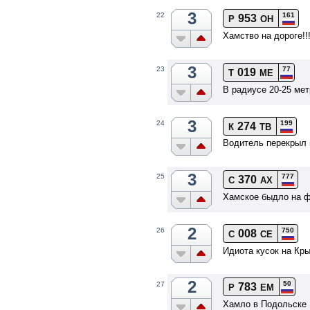
3
161
22
953
Р
ОН
Хамство на дороге!!!
3
77
23
019
Т
МЕ
В радиусе 20-25 мет
3
199
24
274
К
ТВ
Водитель перекрыл 
3
777
25
370
С
АХ
Хамское быдло на 
2
750
26
008
С
СЕ
Идиота кусок на Кр
2
50
27
783
Р
ЕМ
Хамло в Подольске