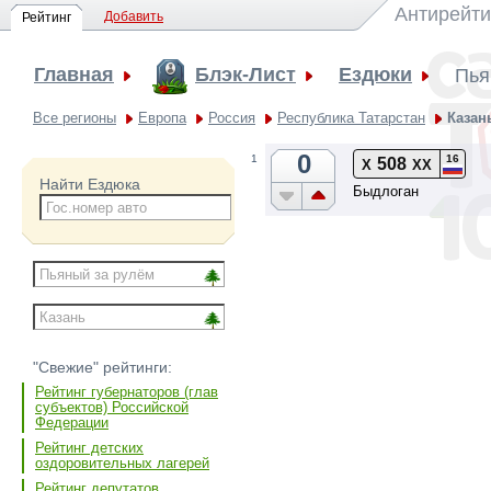
Антирейти
Добавить
Рейтинг
Главная
Блэк-Лист
Ездюки
Пья
Все регионы
Европа
Россия
Республика Татарстан
Казан
0
16
1
508
Х
ХХ
Найти Ездюка
Быдлоган
"Свежие" рейтинги:
Рейтинг губернаторов (глав
субъектов) Российской
Федерации
Рейтинг детских
оздоровительных лагерей
Рейтинг депутатов