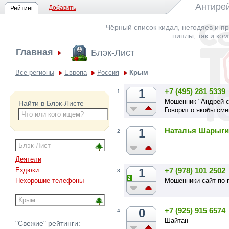
Антирей
Добавить
Рейтинг
Чёрный список кидал, негодяев и пр
пиплы, так и ко
Главная
Блэк-Лист
Все регионы
Европа
Россия
Крым
1
+7 (495) 281 5339
1
Мошенник "Андрей с
Найти в Блэк-Листе
Говорит о якобы сме
1
Наталья Шарыги
2
Деятели
1
+7 (978) 101 2502
Ездюки
3
2
Мошенники сайт по 
Нехорошие телефоны
0
+7 (925) 915 6574
4
Шайтан
"Свежие" рейтинги: