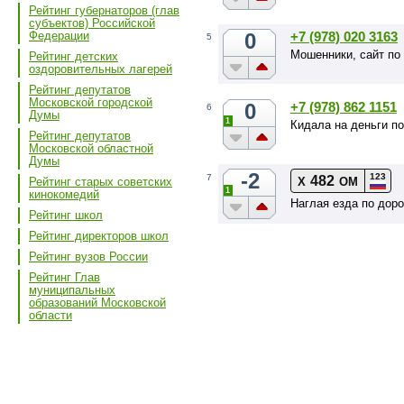
Рейтинг губернаторов (глав
субъектов) Российской
0
+7 (978) 020 3163
Федерации
5
Мошенники, сайт по
Рейтинг детских
оздоровительных лагерей
Рейтинг депутатов
Московской городской
0
+7 (978) 862 1151
6
Думы
1
Кидала на деньги п
Рейтинг депутатов
Московской областной
Думы
-2
123
7
482
Рейтинг старых советских
Х
ОМ
1
кинокомедий
Наглая езда по доро
Рейтинг школ
Рейтинг директоров школ
Рейтинг вузов России
Рейтинг Глав
муниципальных
образований Московской
области