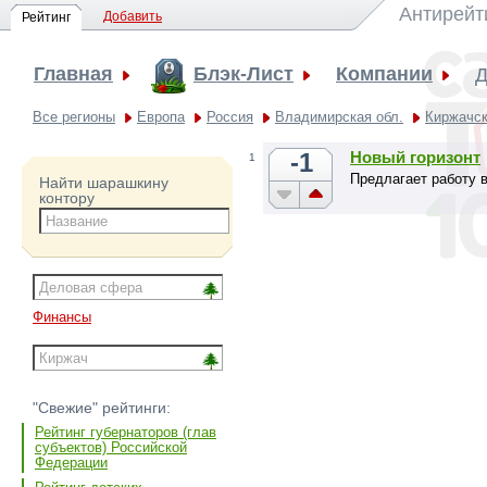
Антирейт
Добавить
Рейтинг
Главная
Блэк-Лист
Компании
Д
Все регионы
Европа
Россия
Владимирская обл.
Киржачск
-1
Новый горизонт
1
Предлагает работу 
Найти шарашкину
контору
Финансы
"Свежие" рейтинги:
Рейтинг губернаторов (глав
субъектов) Российской
Федерации