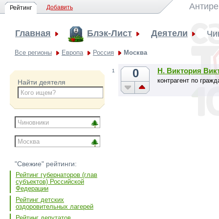
Антире
Добавить
Рейтинг
Главная
Блэк-Лист
Деятели
Чи
Все регионы
Европа
Россия
Москва
0
Н. Виктория Вик
1
контрагент по гражд
Найти деятеля
"Свежие" рейтинги:
Рейтинг губернаторов (глав
субъектов) Российской
Федерации
Рейтинг детских
оздоровительных лагерей
Рейтинг депутатов