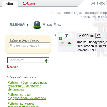
Антирей
Добавить
Рейтинг
Чёрный список кидал, негодяев и пр
пиплы, так и ко
Главная
Блэк-Лист
7
90
1
999
Р
НК
3
Найти в Блэк-Листе
Должен предупредит
Черноголовки. Держи
номером 999.
Ездюки
"Свежие" рейтинги:
Рейтинг губернаторов (глав
субъектов) Российской
Федерации
Рейтинг детских
оздоровительных лагерей
Рейтинг депутатов
Московской городской