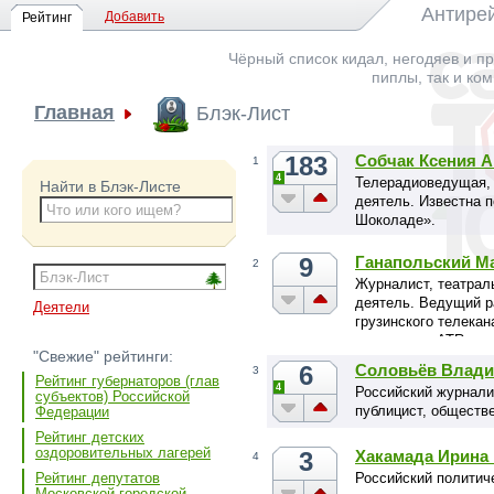
Антирей
Добавить
Рейтинг
Чёрный список кидал, негодяев и пр
пиплы, так и ко
Главная
Блэк-Лист
183
Собчак Ксения 
1
4
Телерадиоведущая, 
Найти в Блэк-Листе
деятель. Известна 
Шоколаде».
9
Ганапольский М
2
Журналист, театрал
деятель. Ведущий р
Деятели
грузинского телека
телеканала ATR, ук
"Свежие" рейтинги:
6
Соловьёв Влад
3
Рейтинг губернаторов (глав
4
Российский журналис
субъектов) Российской
публицист, обществ
Федерации
Рейтинг детских
оздоровительных лагерей
3
Хакамада Ирина
4
Российский политич
Рейтинг депутатов
Московской городской