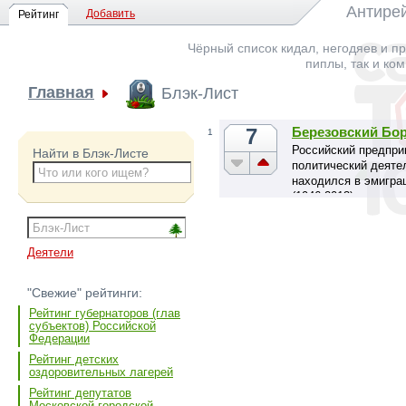
Антирей
Добавить
Рейтинг
Чёрный список кидал, негодяев и пр
пиплы, так и ко
Главная
Блэк-Лист
7
Березовский Бо
1
Российский предпри
Найти в Блэк-Листе
политический деятел
находился в эмигра
(1946-2013)
Деятели
"Свежие" рейтинги:
Рейтинг губернаторов (глав
субъектов) Российской
Федерации
Рейтинг детских
оздоровительных лагерей
Рейтинг депутатов
Московской городской