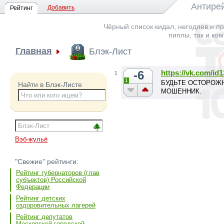
Антирей
Добавить
Рейтинг
Чёрный список кидал, негодяев и пр
пиплы, так и ко
Главная
Блэк-Лист
-6
https://vk.com/id
1
1
БУДЬТЕ ОСТОРОЖНЫ!
Найти в Блэк-Листе
МОШЕННИК.
Вэб-жульё
"Свежие" рейтинги:
Рейтинг губернаторов (глав
субъектов) Российской
Федерации
Рейтинг детских
оздоровительных лагерей
Рейтинг депутатов
Московской городской