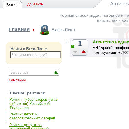
Антирей
Добавить
Рейтинг
Чёрный список кидал, негодяев и пр
пиплы, так и ко
Главная
Блэк-Лист
1
Агентство недви
1
1
АН "Браво". профес
Найти в Блэк-Листе
Тел. жуликов, +790
Компании
"Свежие" рейтинги:
Рейтинг губернаторов (глав
субъектов) Российской
Федерации
Рейтинг детских
оздоровительных лагерей
Рейтинг депутатов
Московской городской