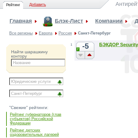
Антирей
Добавить
Рейтинг
Главная
Блэк-Лист
Компании
Д
Все регионы
Европа
Россия
Санкт-Петербург
-5
БЭКДОР Security
1
7
Найти шарашкину
контору
"Свежие" рейтинги:
Рейтинг губернаторов (глав
субъектов) Российской
Федерации
Рейтинг детских
оздоровительных лагерей