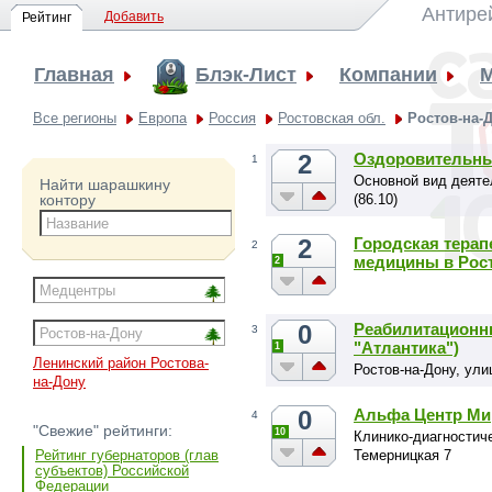
Антире
Добавить
Рейтинг
Главная
Блэк-Лист
Компании
Все регионы
Европа
Россия
Ростовская обл.
Ростов-на-
2
Оздоровительны
1
Основной вид деяте
Найти шарашкину
(86.10)
контору
2
Городская терап
2
медицины в Рос
2
0
Реабилитационн
3
"Атлантика")
1
Ленинский район Ростова-
Ростов-на-Дону, ули
на-Дону
0
Альфа Центр Ми
4
"Свежие" рейтинги:
10
Клинико-диагностиче
Темерницкая 7
Рейтинг губернаторов (глав
субъектов) Российской
Федерации