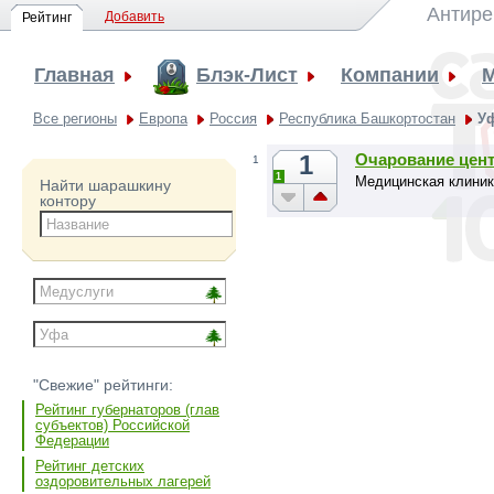
Антире
Добавить
Рейтинг
Главная
Блэк-Лист
Компании
Все регионы
Европа
Россия
Республика Башкортостан
У
1
Очарование цент
1
1
Медицинская клиник
Найти шарашкину
контору
"Свежие" рейтинги:
Рейтинг губернаторов (глав
субъектов) Российской
Федерации
Рейтинг детских
оздоровительных лагерей