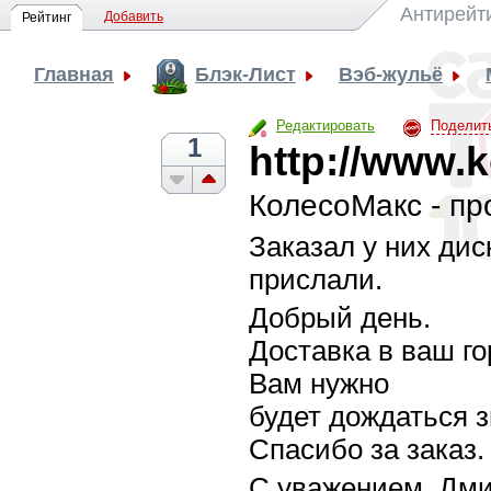
Антирейт
Добавить
Рейтинг
Главная
Блэк-Лист
Вэб-жульё
Редактировать
Поделит
1
http://www.
КолесоМакс - пр
Заказал у них дис
прислали.
Добрый день.
Доставка в ваш го
Вам нужно
будет дождаться 
Спасибо за заказ.
С уважением, Дми