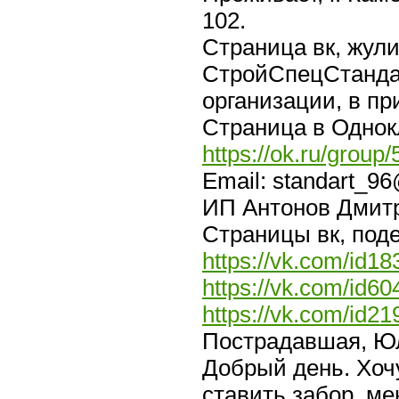
102.
Страница вк, жул
СтройСпецСтанда
организации, в пр
Страница в Однок
https://ok.ru/grou
Email: standart_9
ИП Антонов Дмитр
Страницы вк, поде
https://vk.com/id1
https://vk.com/id6
https://vk.com/id2
Пострадавшая, Ю
Добрый день. Хочу
ставить забор, м