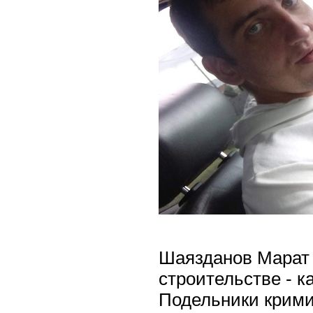
Шаязданов Марат И
строительстве - к
Подельники крими