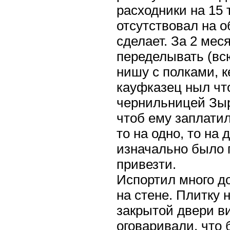
расходники на 15 т
отсутствовал на о
сделает. За 2 ме
переделывать (вс
нишу с полками, к
кауфказец ныл что
чернильницей Зыр
чтоб ему заплатил
то на одно, то на
изначально было 
привезти.
Испортил много до
на стене. Плитку 
закрытой двери ви
оговаривали, что 