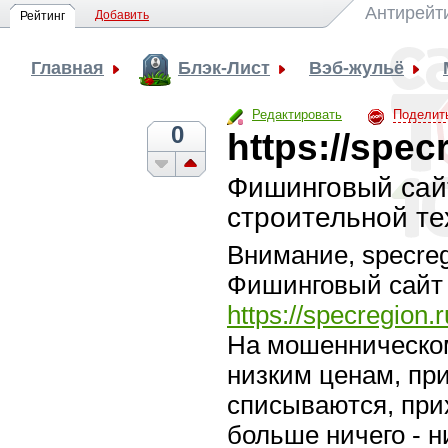
Антирейт
Добавить
Рейтинг
Главная
Блэк-Лист
Вэб-жульё
Редактировать
Поделит
0
https://spec
Фишинговый сай
строительной те
Внимание, specreg
Фишинговый сайт 
https://specregion.r
На мошенническом
низким ценам, при
списываются, при
больше ничего - н