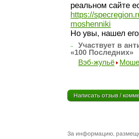
реальном сайте е
https://specregion
moshenniki
Но увы, нашел ег
Участвует в ант
–
«100 Последних»
Вэб-жульё
Моше
Написать отзыв / комм
За информацию, размещё