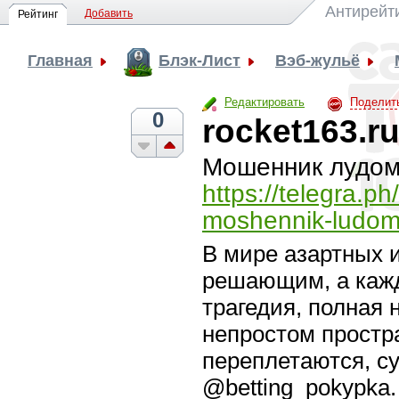
Антирейт
Добавить
Рейтинг
Главная
Блэк-Лист
Вэб-жульё
Редактировать
Поделит
0
rocket163.r
Мошенник лудома
https://telegra.p
moshennik-ludom
В мире азартных и
решающим, а кажд
трагедия, полная 
непростом простра
переплетаются, с
@betting_pokypka