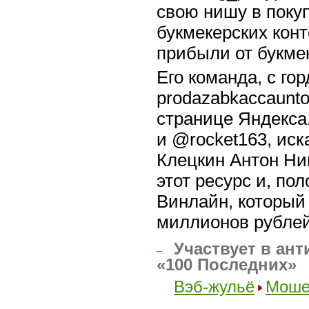
свою нишу в поку
букмекерских конт
прибыли от букмек
Его команда, с го
prodazabkaccaunto
странице Яндекса.
и @rocket163, иск
Клецкин Антон Ник
этот ресурс и, по
Винлайн, который
миллионов рублей
Участвует в ант
–
«100 Последних»
Вэб-жульё
Моше