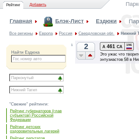
Парк
Добавить
Рейтинг
Главная
Блэк-Лист
Ездюки
Пар
Все регионы
Европа
Россия
Свердловская обл.
Нижний 
2
196
1
461
А
СА
Найти Ездюка
Это ужас что творит
энтузиастов 58 в Ни
"Свежие" рейтинги:
Рейтинг губернаторов (глав
субъектов) Российской
Федерации
Рейтинг детских
оздоровительных лагерей
Рейтинг депутатов