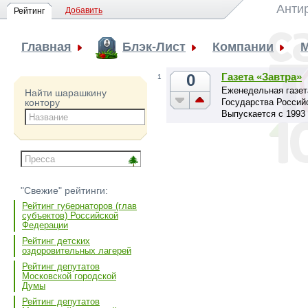
Анти
Добавить
Рейтинг
Главная
Блэк-Лист
Компании
М
0
Газета «Завтра»
1
Еженедельная газет
Найти шарашкину
Государства Россий
контору
Выпускается с 1993 
"Свежие" рейтинги:
Рейтинг губернаторов (глав
субъектов) Российской
Федерации
Рейтинг детских
оздоровительных лагерей
Рейтинг депутатов
Московской городской
Думы
Рейтинг депутатов