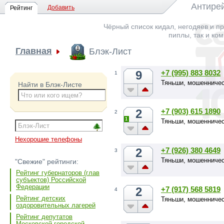
Антирей
Добавить
Рейтинг
Чёрный список кидал, негодяев и пр
пиплы, так и ко
Главная
Блэк-Лист
9
+7 (995) 883 8032
1
Тяньши, мошенничес
Найти в Блэк-Листе
2
+7 (903) 615 1890
2
1
Тяньши, мошенничес
Нехорошие телефоны
2
+7 (926) 380 4649
3
Тяньши, мошенничес
"Свежие" рейтинги:
Рейтинг губернаторов (глав
субъектов) Российской
Федерации
2
+7 (917) 568 5819
4
Рейтинг детских
Тяньши, мошенничес
оздоровительных лагерей
Рейтинг депутатов
Московской городской