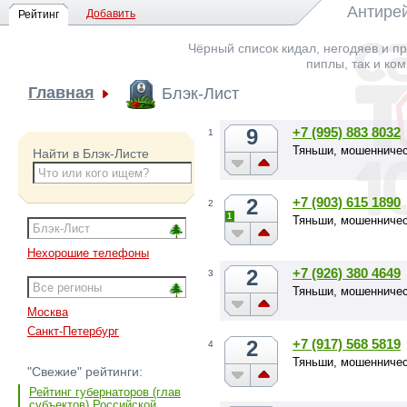
Антирей
Добавить
Рейтинг
Чёрный список кидал, негодяев и пр
пиплы, так и ко
Главная
Блэк-Лист
9
+7 (995) 883 8032
1
Тяньши, мошенничес
Найти в Блэк-Листе
2
+7 (903) 615 1890
2
1
Тяньши, мошенничес
Нехорошие телефоны
2
+7 (926) 380 4649
3
Тяньши, мошенничес
Москва
Санкт-Петербург
2
+7 (917) 568 5819
4
Тяньши, мошенничес
"Свежие" рейтинги:
Рейтинг губернаторов (глав
субъектов) Российской