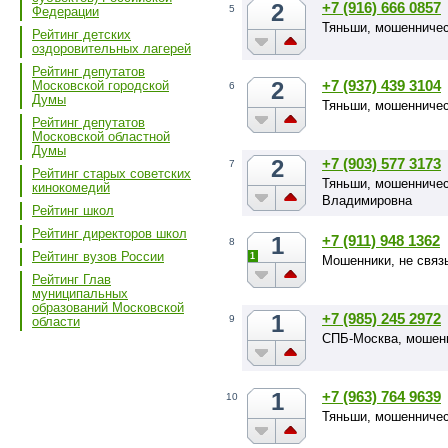
2
+7 (916) 666 0857
5
Федерации
Тяньши, мошенничес
Рейтинг детских
оздоровительных лагерей
Рейтинг депутатов
2
+7 (937) 439 3104
Московской городской
6
Думы
Тяньши, мошенничес
Рейтинг депутатов
Московской областной
Думы
2
+7 (903) 577 3173
7
Рейтинг старых советских
Тяньши, мошенничес
кинокомедий
Владимировна
Рейтинг школ
Рейтинг директоров школ
1
+7 (911) 948 1362
8
Рейтинг вузов России
1
Мошенники, не связ
Рейтинг Глав
муниципальных
образований Московской
1
+7 (985) 245 2972
9
области
СПБ-Москва, мошенн
1
+7 (963) 764 9639
10
Тяньши, мошенниче