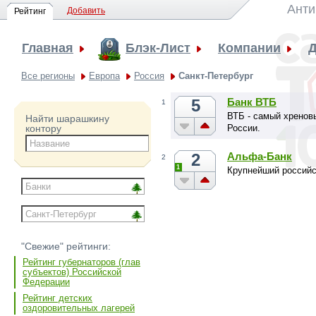
Анти
Добавить
Рейтинг
Главная
Блэк-Лист
Компании
Д
Все регионы
Европа
Россия
Санкт-Петербург
5
Банк ВТБ
1
ВТБ - самый хренов
Найти шарашкину
России.
контору
2
Альфа-Банк
2
1
Крупнейший российс
"Свежие" рейтинги:
Рейтинг губернаторов (глав
субъектов) Российской
Федерации
Рейтинг детских
оздоровительных лагерей