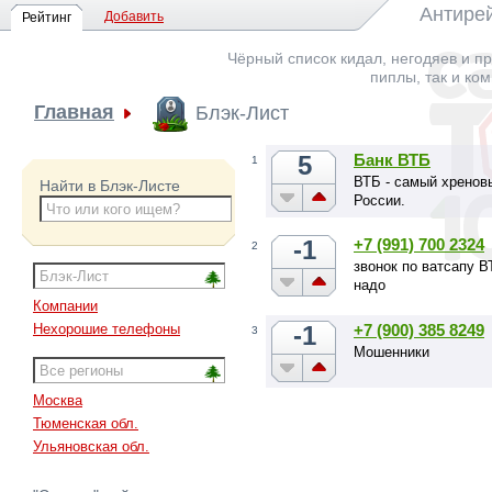
Антирей
Добавить
Рейтинг
Чёрный список кидал, негодяев и пр
пиплы, так и ко
Главная
Блэк-Лист
5
Банк ВТБ
1
ВТБ - самый хренов
Найти в Блэк-Листе
России.
-1
+7 (991) 700 2324
2
звонок по ватсапу 
надо
Компании
-1
+7 (900) 385 8249
Нехорошие телефоны
3
Мошенники
Москва
Тюменская обл.
Ульяновская обл.