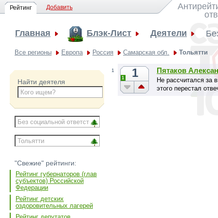
Антирейт
Добавить
Рейтинг
от
Главная
Блэк-Лист
Деятели
Бе
Все регионы
Европа
Россия
Самарская обл.
Тольятти
1
Пятаков Алекса
1
1
Не рассчитался за 
Найти деятеля
этого перестал отве
"Свежие" рейтинги:
Рейтинг губернаторов (глав
субъектов) Российской
Федерации
Рейтинг детских
оздоровительных лагерей
Рейтинг депутатов