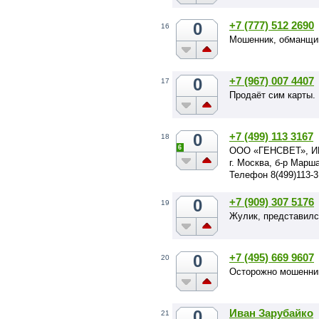
0
+7 (777) 512 2690
16
Мошенник, обманщик
0
+7 (967) 007 4407
17
Продаёт сим карты.
0
+7 (499) 113 3167
18
6
ООО «ГЕНСВЕТ», ИН
г. Москва, б-р Марш
Телефон 8(499)113-3
0
+7 (909) 307 5176
19
Жулик, представилс
0
+7 (495) 669 9607
20
Осторожно мошенни
0
Иван Зарубайко
21