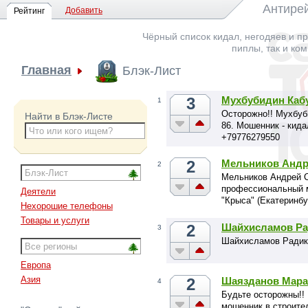
Антирей
Добавить
Рейтинг
Чёрный список кидал, негодяев и пр
пиплы, так и ко
Главная
Блэк-Лист
3
Мухбубидин Кабу
1
Осторожно!! Мухбуб
Найти в Блэк-Листе
86. Мошенник - кида
+79776279550
2
Мельников Андр
2
Мельников Андрей Се
профессиональный м
Деятели
"Крыса" (Екатеринбу
Нехорошие телефоны
Товары и услуги
2
Шайхисламов Ра
3
Шайхисламов Радик М
Европа
Азия
2
Шаязданов Мара
4
Будьте осторожны!! 
мошенник в строите