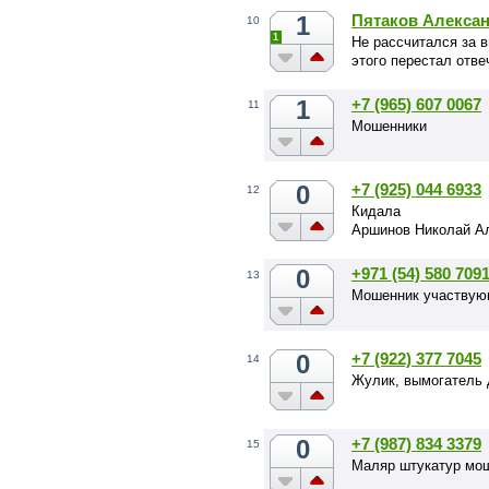
1
Пятаков Алекса
10
1
Не рассчитался за 
этого перестал отве
1
+7 (965) 607 0067
11
Мошенники
0
+7 (925) 044 6933
12
Кидала
Аршинов Николай А
0
+971 (54) 580 709
13
Мошенник участвующ
0
+7 (922) 377 7045
14
Жулик, вымогатель 
0
+7 (987) 834 3379
15
Маляр штукатур мо