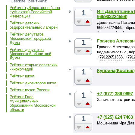
"Свежие" рейтинги:
Рейтинг губернаторов (глав
1
ИП Давлятшина 
субъектов) Российской
5
665903224559)
Федерации
Давлятшина Наталья 
Рейтинг детских
оздоровительных лагерей
665903224559, чёрн
(Екатеринбург).
Рейтинг депутатов
Московской городской
1
Грачева Алексан
6
Думы
Грачева Александра 
Рейтинг депутатов
недвижимостью, чёр
Московской областной
+79122651358, +791
Думы
+79012493529, +795
Рейтинг старых советских
кинокомедий
1
Куприна(Костык
7
Рейтинг школ
Рейтинг директоров школ
Рейтинг вузов России
1
+7 (977) 386 0697
8
Рейтинг Глав
Занимается строите
муниципальных
образований Московской
области
1
+7 (925) 624 7463
9
Мошенница Ира Дав