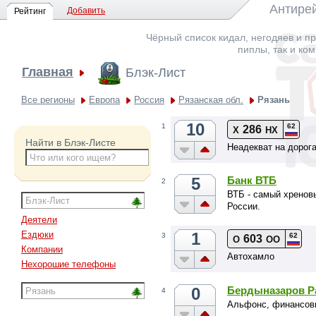
Антирей
Добавить
Рейтинг
Чёрный список кидал, негодяев и пр
пиплы, так и ко
Главная
Блэк-Лист
Все регионы
Европа
Россия
Рязанская обл.
Рязань
10
62
1
286
Х
НХ
Найти в Блэк-Листе
Неадекват на дорог
5
Банк ВТБ
2
ВТБ - самый хренов
России.
Деятели
1
Ездюки
62
3
603
О
ОО
Компании
Автохамло
Нехорошие телефоны
0
Бердыназаров Р
4
Альфонс, финансовы