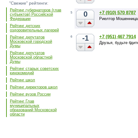
"Свежие" рейтинги:
Рейтинг губернаторов (глав
0
+7 (910) 570 8787
5
субъектов) Российской
Риелтор Мошенница
Федерации
Рейтинг детских
оздоровительных лагерей
-1
+7 (951) 467 7914
6
Рейтинг депутатов
Московской городской
Друзья, будьте бди
Думы
Рейтинг депутатов
Московской областной
Думы
Рейтинг старых советских
кинокомедий
Рейтинг школ
Рейтинг директоров школ
Рейтинг вузов России
Рейтинг Глав
муниципальных
образований Московской
области