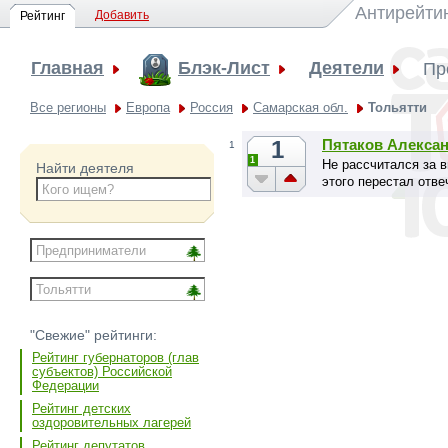
Антирейти
Добавить
Рейтинг
Главная
Блэк-Лист
Деятели
Пр
Все регионы
Европа
Россия
Самарская обл.
Тольятти
1
Пятаков Алекса
1
1
Не рассчитался за 
Найти деятеля
этого перестал отве
"Свежие" рейтинги:
Рейтинг губернаторов (глав
субъектов) Российской
Федерации
Рейтинг детских
оздоровительных лагерей
Рейтинг депутатов