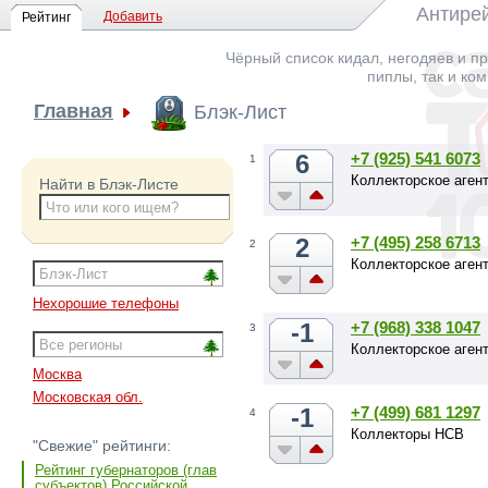
Антирей
Добавить
Рейтинг
Чёрный список кидал, негодяев и пр
пиплы, так и ко
Главная
Блэк-Лист
6
+7 (925) 541 6073
1
Коллекторское агент
Найти в Блэк-Листе
2
+7 (495) 258 6713
2
Коллекторское аген
Нехорошие телефоны
-1
+7 (968) 338 1047
3
Коллекторское аген
Москва
Московская обл.
-1
+7 (499) 681 1297
4
Коллекторы НСВ
"Свежие" рейтинги:
Рейтинг губернаторов (глав
субъектов) Российской