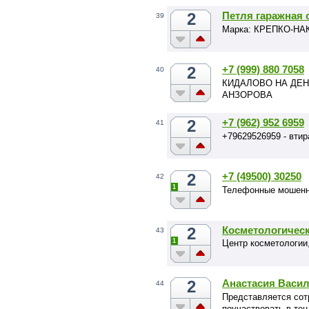
2
Петля гаражная с
39
Марка: КРЕПКО-Н
2
+7 (999) 880 7058
40
КИДАЛОВО НА ДЕН
АНЗОРОВА
2
+7 (962) 952 6959
41
+79629526959 - втир
2
+7 (49500) 30250
42
1
Телефонные мошенн
2
Косметологическ
43
1
Центр косметологии
2
Анастасия Васи
44
Представляется сот
поучаствовать в тен