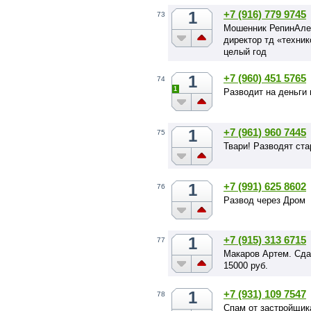
1
+7 (916) 779 9745
73
Мошенник РепинАлек
директор тд «техник
целый год
1
+7 (960) 451 5765
74
1
Разводит на деньги
1
+7 (961) 960 7445
75
Твари! Разводят ста
1
+7 (991) 625 8602
76
Развод через Дром
1
+7 (915) 313 6715
77
Макаров Артем. Сда
15000 руб.
1
+7 (931) 109 7547
78
Спам от застройщика