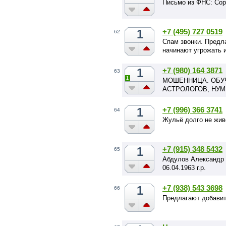
Письмо из ФНС: Сорт
1
+7 (495) 727 0519
62
Спам звонки. Предл
начинают угрожать и
1
+7 (980) 164 3871
63
1
МОШЕННИЦА. ОБУ
АСТРОЛОГОВ, НУМ
1
+7 (996) 366 3741
64
Жульё долго не жив
1
+7 (915) 348 5432
65
Абдулов Александр
06.04.1963 г.р.
1
+7 (938) 543 3698
66
Предлагают добавит