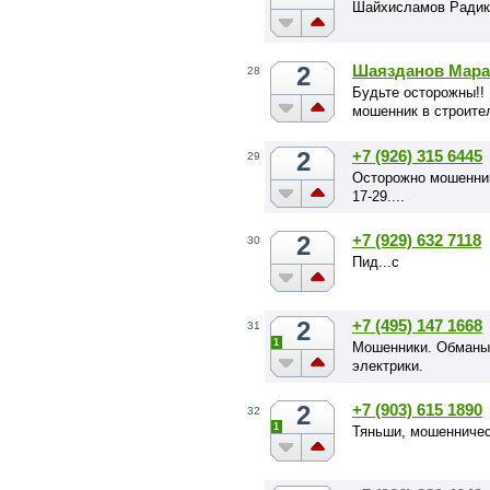
Шайхисламов Радик М
2
Шаязданов Мара
28
Будьте осторожны!! 
мошенник в строите
2
+7 (926) 315 6445
29
Осторожно мошенники 
17-29....
2
+7 (929) 632 7118
30
Пид...с
2
+7 (495) 147 1668
31
1
Мошенники. Обманыв
электрики.
2
+7 (903) 615 1890
32
1
Тяньши, мошенничес