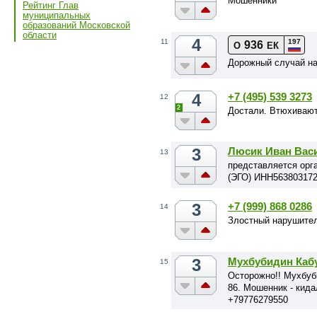
Мошенники
Рейтинг Глав
муниципальных
образований Московской
области
4
197
11
936
О
ЕК
Дорожный случай н
4
+7 (495) 539 3273
12
2
Достали. Втюхивают
3
Люсик Иван Вас
13
представляется орг
(ЭГО) ИНН563803172
3
+7 (999) 868 0286
14
Злостный нарушите
3
Мухбубидин Кабу
15
Осторожно!! Мухбуб
86. Мошенник - кида
+79776279550