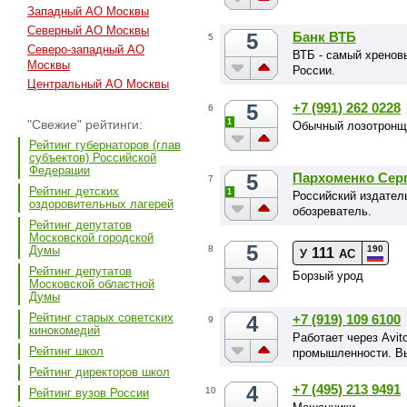
Западный АО Москвы
Северный АО Москвы
5
Банк ВТБ
5
Северо-западный АО
ВТБ - самый хренов
Москвы
России.
Центральный АО Москвы
5
+7 (991) 262 0228
6
1
"Свежие" рейтинги:
Обычный лозотронщи
Рейтинг губернаторов (глав
субъектов) Российской
Федерации
5
Пархоменко Сер
7
Рейтинг детских
1
Российский издател
оздоровительных лагерей
обозреватель.
Рейтинг депутатов
Московской городской
5
190
Думы
8
111
У
АС
Рейтинг депутатов
Борзый урод
Московской областной
Думы
Рейтинг старых советских
4
+7 (919) 109 6100
9
кинокомедий
Работает через Avi
Рейтинг школ
промышленности. В
Рейтинг директоров школ
4
+7 (495) 213 9491
10
Рейтинг вузов России