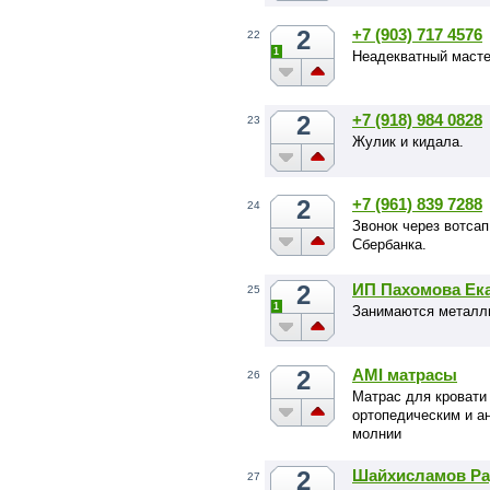
2
+7 (903) 717 4576
22
1
Неадекватный масте
2
+7 (918) 984 0828
23
Жулик и кидала.
2
+7 (961) 839 7288
24
Звонок через вотса
Сбербанка.
2
ИП Пахомова Ека
25
1
Занимаются металл
2
AMI матрасы
26
Матрас для кровати
ортопедическим и а
молнии
2
Шайхисламов Ра
27