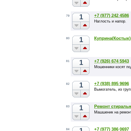
1
+7 (977) 242 4586
79
Наглость и напор.
1
Куприна(Костык
80
1
+7 (926) 674 5943
81
Мошенники косят п
1
+7 (938) 895 9696
82
Вымогатель, из гру
1
Ремонт стираль
83
Машшеник на ремонт
1
+7 (977) 386 0697
84