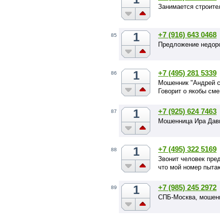
Занимается строите
1
+7 (916) 643 0468
85
Предложение недорог
1
+7 (495) 281 5339
86
Мошенник "Андрей с
Говорит о якобы сме
1
+7 (925) 624 7463
87
Мошенница Ира Дав
1
+7 (495) 322 5169
88
Звонит человек пре
что мой номер пыта
1
+7 (985) 245 2972
89
СПБ-Москва, мошенн