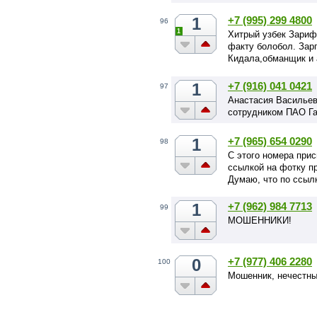
1
+7 (995) 299 4800
96
1
Хитрый узбек Зариф
факту болобол. Зарп
Кидала,обманщик и 
1
+7 (916) 041 0421
97
Анастасия Васильева
сотрудником ПАО Га
1
+7 (965) 654 0290
98
С этого номера при
ссылкой на фотку п
Думаю, что по ссылк
1
+7 (962) 984 7713
99
МОШЕННИКИ!
0
+7 (977) 406 2280
100
Мошенник, нечестны