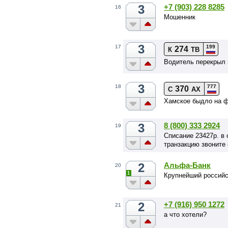
3
+7 (903) 228 8285
16
Мошенник
3
199
17
274
К
ТВ
Водитель перекрыл 
3
777
18
370
С
АХ
Хамское быдло на 
3
8 (800) 333 2924
19
Списание 23427p. в
транзакцию звоните
2
Альфа-Банк
20
1
Крупнейший российс
2
+7 (916) 950 1272
21
а что хотели?