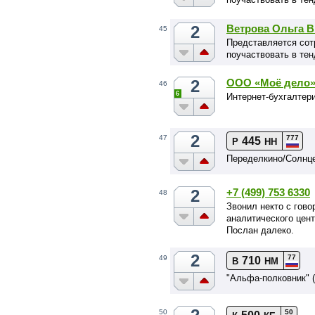
2
Ветрова Ольга 
45
Представляется сот
поучаствовать в тен
2
ООО «Моё дело
46
6
Интернет-бухгалтер
2
777
47
445
Р
НН
Переделкино/Солнце
2
+7 (499) 753 6330
48
Звонил некто с гов
аналитического цен
Послан далеко.
2
77
49
710
В
НМ
"Альфа-полковник" 
50
50
500