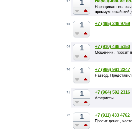
1
Наращивание во
67
Наращивает волосы,
премиум китайский
1
+7 (495) 248 9759
68
1
+7 (910) 488 5150
69
Мошенник , просит п
1
+7 (986) 961 2247
70
Развод. Представи
1
+7 (964) 592 2316
71
Аферисты
1
+7 (911) 433 4762
72
Просит денег , част