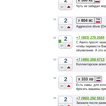
2
К
КЕ
Чуть не забадал мо
2
750
51
804
У
ВС
Aggressive driver [О
2
+7 (903) 278 2584
52
1
С Авито просят наз
чтобы перевести Ва
объявлении .А это 
2
+7 (495) 258 6713
53
Коллекторское аген
2
199
54
333
Х
ХВ
Есть хамы, для кот
бросать машины пря
2
+7 (965) 292 5813
55
Звонили после разм