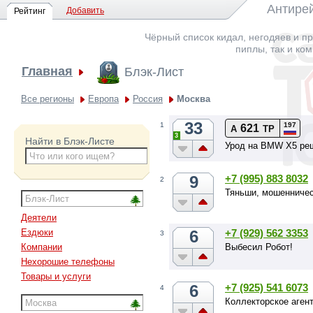
Антирей
Добавить
Рейтинг
Чёрный список кидал, негодяев и пр
пиплы, так и ко
Главная
Блэк-Лист
Все регионы
Европа
Россия
Москва
33
197
1
621
А
ТР
3
Найти в Блэк-Листе
Урод на BMW X5 ре
9
+7 (995) 883 8032
2
Тяньши, мошенничес
Деятели
6
+7 (929) 562 3353
Ездюки
3
Выбесил Робот!
Компании
Нехорошие телефоны
Товары и услуги
6
+7 (925) 541 6073
4
Коллекторское агент