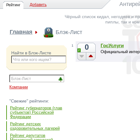
Антирей
Добавить
Рейтинг
Чёрный список кидал, негодяев и пр
пиплы, так и ко
Главная
Блэк-Лист
0
ГосУслуги
1
2
Официальный интерн
Найти в Блэк-Листе
Компании
"Свежие" рейтинги:
Рейтинг губернаторов (глав
субъектов) Российской
Федерации
Рейтинг детских
оздоровительных лагерей
Рейтинг депутатов
Московской городской