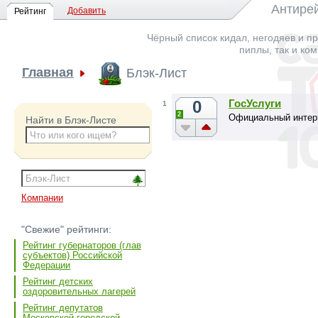
Антирей
Добавить
Рейтинг
Чёрный список кидал, негодяев и пр
пиплы, так и ко
Главная
Блэк-Лист
0
ГосУслуги
1
2
Официальный интерн
Найти в Блэк-Листе
Компании
"Свежие" рейтинги:
Рейтинг губернаторов (глав
субъектов) Российской
Федерации
Рейтинг детских
оздоровительных лагерей
Рейтинг депутатов
Московской городской