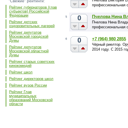
Пчелова Виктория В
"Свежие" рейтинги:
профессиональная с
Рейтинг губернаторов (глав
субъектов) Российской
Федерации
0
Пчелова Нина В
5
Рейтинг детских
Пчелова Нина Влад
оздоровительных лагерей
профессиональная с
Рейтинг депутатов
Московской городской
0
+7 (964) 980 2855
6
Думы
Чёрный риелтор. Ор
Рейтинг депутатов
2014 году. С 2015 г
Московской областной
Думы
Рейтинг старых советских
кинокомедий
Рейтинг школ
Рейтинг директоров школ
Рейтинг вузов России
Рейтинг Глав
муниципальных
образований Московской
области