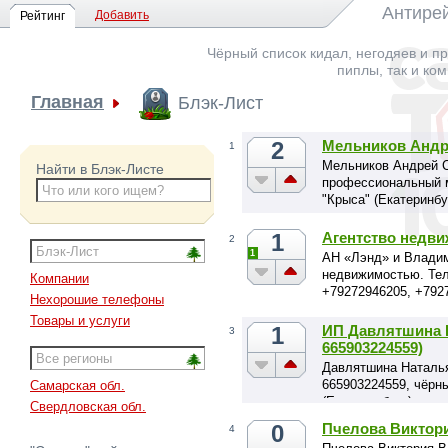
Антирей
Добавить
Рейтинг
Чёрный список кидал, негодяев и пр
пиплы, так и ко
Главная
Блэк-Лист
2
Мельников Андр
1
Мельников Андрей Се
Найти в Блэк-Листе
профессиональный м
"Крыса" (Екатеринбу
1
Агентство недв
2
1
АН «Лэнд» и Влади
недвижимостью. Тел
Компании
+79272946205, +792
Нехорошие телефоны
Товары и услуги
1
ИП Давлятшина 
3
665903224559)
Давлятшина Наталья 
665903224559, чёрн
Самарская обл.
(Екатеринбург).
Свердловская обл.
0
Пчелова Виктор
4