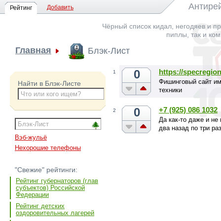
Антирей
Добавить
Рейтинг
Чёрный список кидал, негодяев и пр
пиплы, так и ко
Главная
Блэк-Лист
0
https://specregion
1
Фишинговый сайт им
Найти в Блэк-Листе
техники
0
+7 (925) 086 1032
2
Да как-то даже и не
два назад по три ра
Вэб-жульё
Нехорошие телефоны
"Свежие" рейтинги:
Рейтинг губернаторов (глав
субъектов) Российской
Федерации
Рейтинг детских
оздоровительных лагерей