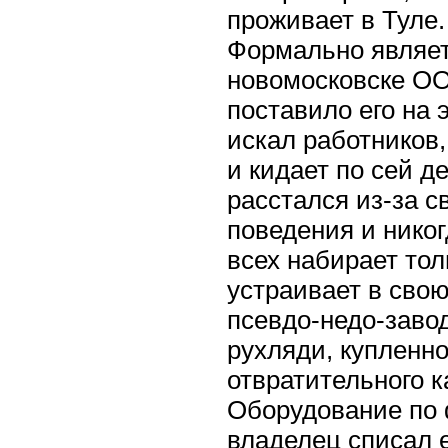
проживает в Туле
Формально являет
новомосковске ОО
поставило его на 
искал работников,
и кидает по сей д
расстался из-за с
поведения и никог
всех набирает то
устраивает в свою
псевдо-недо-завод
рухляди, купленно
отвратительного к
Оборудование по
владелец списал е