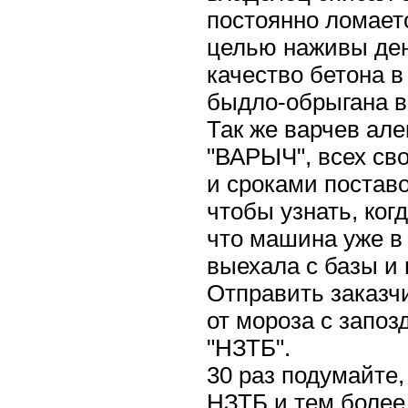
постоянно ломаетс
целью наживы де
качество бетона в
быдло-обрыгана в
Так же варчев але
"ВАРЫЧ", всех св
и сроками поставо
чтобы узнать, когд
что машина уже в 
выехала с базы и 
Отправить заказч
от мороза с запо
"НЗТБ".
30 раз подумайте
НЗТБ и тем более 