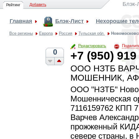
Блэк-
Добавить
Рейтинг
Главная
Блэк-Лист
Нехорошие те
Все регионы
Европа
Россия
Тульская обл.
Новомосковс
Редактировать
Поделит
0
+7 (950) 919
ООО НЗТБ ВАР
МОШЕННИК, АФ
ООО "НЗТБ" Новом
Мошенническая о
7116159762 КПП 7
Варчев Александр
прожженный КИДАЛ
севере страны, в