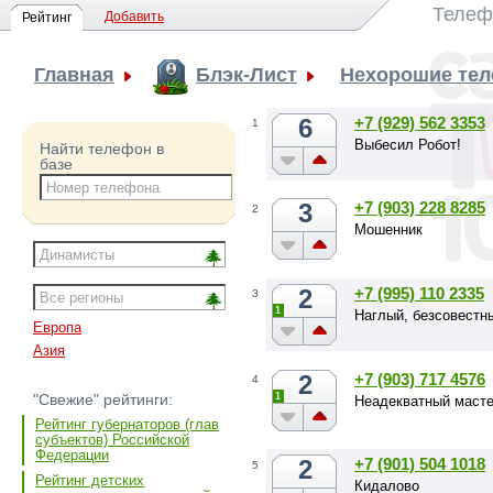
Телеф
Добавить
Рейтинг
Главная
Блэк-Лист
Нехорошие те
6
+7 (929) 562 3353
1
Выбесил Робот!
Найти телефон в
базе
3
+7 (903) 228 8285
2
Мошенник
2
+7 (995) 110 2335
3
1
Наглый, безсовестн
Европа
Азия
2
+7 (903) 717 4576
4
1
"Свежие" рейтинги:
Неадекватный масте
Рейтинг губернаторов (глав
субъектов) Российской
Федерации
2
+7 (901) 504 1018
5
Рейтинг детских
Кидалово