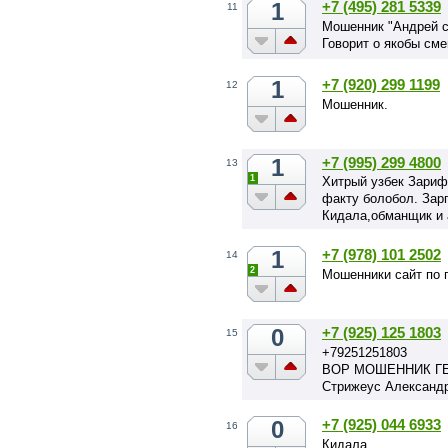
1
+7 (495) 281 5339
11
Мошенник "Андрей с
Говорит о якобы сме
1
+7 (920) 299 1199
12
Мошенник.
1
+7 (995) 299 4800
13
1
Хитрый узбек Зариф
факту болобол. Зарп
Кидала,обманщик и 
1
+7 (978) 101 2502
14
2
Мошенники сайт по 
0
+7 (925) 125 1803
15
+79251251803
ВОР МОШЕННИК Г
Стрижеус Александ
0
+7 (925) 044 6933
16
Кидала