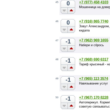
0
+7 (977) 458 4103
45
Мошенница на дове
0
+7 (916) 865 7740
46
Зовут Александром,
кидала
-1
+7 (962) 969 1655
47
Набери и сбрось
-1
+7 (968) 690 6317
48
Тариф крысиный - н
-1
+7 (965) 113 3574
49
Навязывание услуг
-1
+7 (967) 170 8228
50
Автоперекуп. Кормит
советую связыватьс