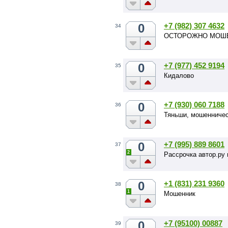
0
+7 (982) 307 4632
34
ОСТОРОЖНО МОШЕН
0
+7 (977) 452 9194
35
Кидалово
0
+7 (930) 060 7188
36
Тяньши, мошенничес
0
+7 (995) 889 8601
37
2
Рассрочка автор.ру
0
+1 (831) 231 9360
38
1
Мошенник
0
+7 (95100) 00887
39