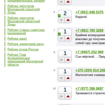
оздоровительных лагерей
Рейтинг депутатов
Московской городской
2
+7 (951) 646 5375
6
Думы
5
Кидала!
Рейтинг депутатов
Московской областной
Думы
Рейтинг старых советских
1
+7 (981) 780 3268
7
кинокомедий
1
Крайнее возмущение
Рейтинг школ
вежливо до получени
собой гору неисправ
Рейтинг директоров школ
Рейтинг вузов России
1
+7 (9407) 252 969
8
Рейтинг Глав
Сын мёртвой.... Пре
муниципальных
образований Московской
области
1
+375 (293) 814 20
9
Малолетняя скамер
1
+7 (977) 386 0697
10
Занимается строите