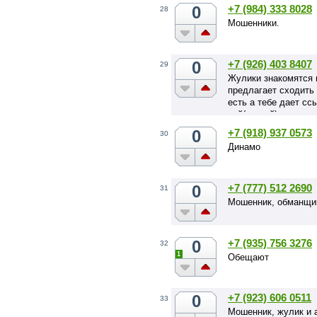
0
+7 (984) 333 8028
28
Мошенники.
0
+7 (926) 403 8407
29
Жулики знакомятся н
предлагает сходить с
есть а тебе дает сс
ней(сучкой)
0
+7 (918) 937 0573
30
Динамо
0
+7 (777) 512 2690
31
Мошенник, обманщик
0
+7 (935) 756 3276
32
1
Обещают
0
+7 (923) 606 0511
33
Мошенник, жулик и а