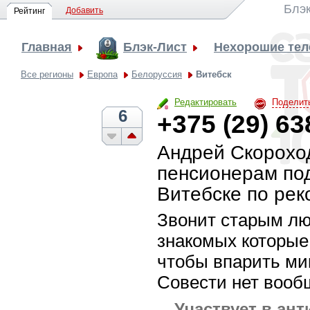
Блэк
Добавить
Рейтинг
Главная
Блэк-Лист
Нехорошие те
Все регионы
Европа
Белоруссия
Витебск
Редактировать
Поделит
6
+375 (29) 63
Андрей Скорохо
пенсионерам под
Витебске по рек
Звонит старым лю
знакомых которые
чтобы впарить ми
Совести нет вооб
Участвует в ант