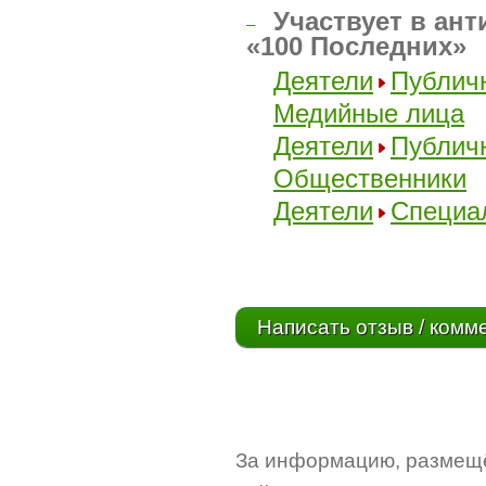
Участвует в ант
–
«100 Последних»
Деятели
Публич
Медийные лица
Деятели
Публич
Общественники
Деятели
Специа
Написать отзыв / комм
За информацию, размещё