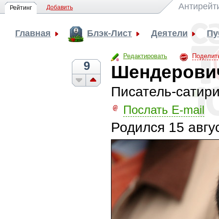
Антирейт
Добавить
Рейтинг
Главная
Блэк-Лист
Деятели
Пу
Редактировать
Поделит
9
Шендерович
Писатель-сатири
Послать E-mail
Родился
15 авгу