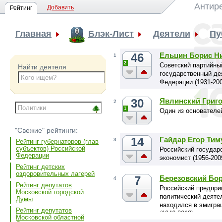
Антир
Добавить
Рейтинг
Главная
Блэк-Лист
Деятели
Пу
46
Ельцин Борис Н
1
2
Cоветский партийны
Найти деятеля
государственный де
Федерации (1931-200
30
Явлинский Григ
2
1
Один из основателе
"Свежие" рейтинги:
14
Гайдар Егор Тим
3
Рейтинг губернаторов (глав
субъектов) Российской
Российский государ
Федерации
экономист (1956-200
Рейтинг детских
оздоровительных лагерей
7
Березовский Бо
4
Рейтинг депутатов
Российский предпри
Московской городской
политический деятел
Думы
находился в эмигра
Рейтинг депутатов
(1946-2013)
Московской областной