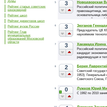
Думы
3
Новодворская В
5
Рейтинг старых советских
Российский политич
кинокомедий
правозащитница, не
основательница либ
Рейтинг школ
союз» и «Западный В
Рейтинг директоров школ
3
Зюганов Геннад
6
Рейтинг вузов России
Председатель ЦК КП
Рейтинг Глав
наукоёмким техноло
муниципальных
образований Московской
области
3
Хакамада Ирина
7
Российский политич
кандидат экономичес
радиоведущая и те
2
Берия Лавренти
8
Советский государс
1953). Генеральный
Советского Союза, 
0
Лужков Юрий М
9
1
С 1992 по 2010 зан
Лимонов Эдуард
10