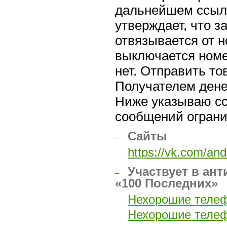
дальнейшем ссыла
утверждает, что з
отвязывается от н
выключается номер
нет. Отправить т
Получателем дене
Ниже указываю ссы
сообщений ограни
Cайты
–
https://vk.com/an
Участвует в ант
–
«100 Последних»
Нехорошие теле
Нехорошие теле