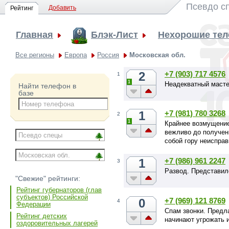
Псевдо с
Добавить
Рейтинг
Главная
Блэк-Лист
Нехорошие те
Все регионы
Европа
Россия
Московская обл.
2
+7 (903) 717 4576
1
1
Неадекватный масте
Найти телефон в
базе
1
+7 (981) 780 3268
2
1
Крайнее возмущение
вежливо до получени
собой гору неисправ
1
+7 (986) 961 2247
3
Развод. Представи
"Свежие" рейтинги:
Рейтинг губернаторов (глав
субъектов) Российской
0
+7 (969) 121 8769
4
Федерации
Спам звонки. Предл
Рейтинг детских
начинают угрожать и
оздоровительных лагерей