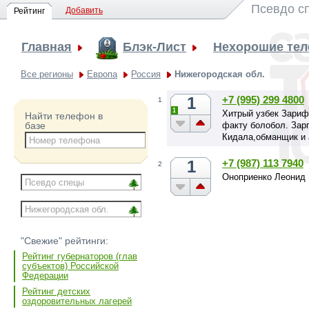
Псевдо с
Добавить
Рейтинг
Главная
Блэк-Лист
Нехорошие те
Все регионы
Европа
Россия
Нижегородская обл.
1
+7 (995) 299 4800
1
1
Хитрый узбек Зариф
Найти телефон в
факту болобол. Зарп
базе
Кидала,обманщик и 
1
+7 (987) 113 7940
2
Оноприенко Леонид 
"Свежие" рейтинги:
Рейтинг губернаторов (глав
субъектов) Российской
Федерации
Рейтинг детских
оздоровительных лагерей