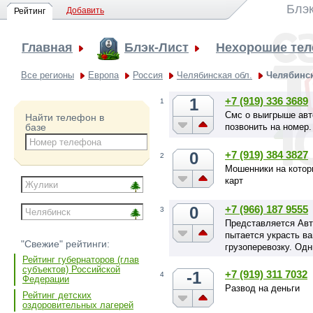
Блэк
Добавить
Рейтинг
Главная
Блэк-Лист
Нехорошие те
Все регионы
Европа
Россия
Челябинская обл.
Челябинс
1
+7 (919) 336 3689
1
Cмс о выигрыше авт
Найти телефон в
позвонить на номер.
базе
0
+7 (919) 384 3827
2
Мошенники на котор
карт
0
+7 (966) 187 9555
3
Представляется Авт
пытается украсть ва
"Свежие" рейтинги:
грузоперевозку. Одн
Рейтинг губернаторов (глав
субъектов) Российской
-1
+7 (919) 311 7032
4
Федерации
Развод на деньги
Рейтинг детских
оздоровительных лагерей