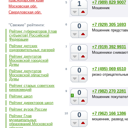
Краснодарский край
1
+7 (989) 829 9007
5
Московская обл.
Мошенник
Свердловская обл.
0
+7 (929) 305 1693
"Свежие" рейтинги:
6
Мошенник представи
Рейтинг губернаторов (глав
субъектов) Российской
Федерации
Рейтинг детских
0
+7 (919) 392 9931
7
оздоровительных лагерей
Мошенники снимают 
Рейтинг депутатов
Московской городской
Думы
0
+7 (495) 069 6510
8
Рейтинг депутатов
резко отрицательные
Московской областной
Думы
Рейтинг старых советских
кинокомедий
0
+7 (982) 270 2281
9
2
Рейтинг школ
Мошенник покупател
Рейтинг директоров школ
Рейтинг вузов России
0
+7 (962) 166 1386
10
Рейтинг Глав
мошенник, развод н
муниципальных
образований Московской
области