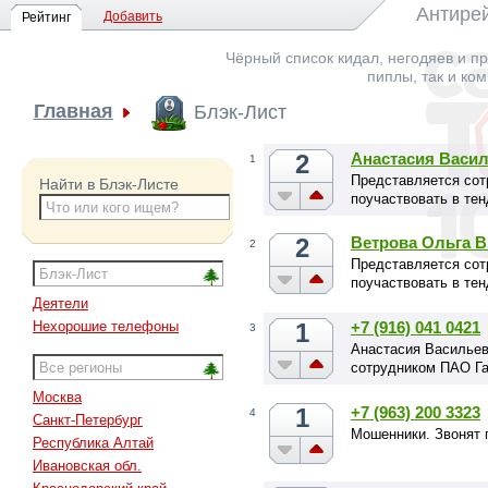
Антирей
Добавить
Рейтинг
Чёрный список кидал, негодяев и пр
пиплы, так и ко
Главная
Блэк-Лист
2
Анастасия Васи
1
Представляется сот
Найти в Блэк-Листе
поучаствовать в тен
2
Ветрова Ольга 
2
Представляется сот
поучаствовать в тен
Деятели
1
+7 (916) 041 0421
Нехорошие телефоны
3
Анастасия Васильева
сотрудником ПАО Га
Москва
1
+7 (963) 200 3323
4
Санкт-Петербург
Мошенники. Звонят 
Республика Алтай
Ивановская обл.