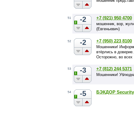
Мошенник представл
-2
+7 (921) 950 4700
51
2
мошенник, вор, жули
(Евгеньевич)
-2
+7 (950) 223 8100
52
Мошенники! Информа
втёрлись в доверие
Осторожно, во всех
-3
+7 (812) 244 5371
53
1
Мошенники! Ублюдк
-5
БЭКДОР Security
54
7