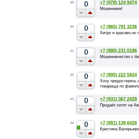
0
+7 (978) 124 9474
39
Мошенники!
0
+7 (965) 791 3236
40
Хитро и красиво,но
0
+7 (980) 231 0196
41
Мошенничество с би
0
+7 (905) 222 5924
42
Хочу предостеречь о
товарища по фамили
0
+7 (931) 367 2429
43
Продаёт котят на А
0
+7 (981) 139 6428
44
1
Кристина Валерьевн