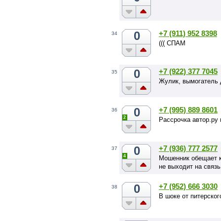
0
+7 (911) 952 8398
34
((( СПАМ
0
+7 (922) 377 7045
35
Жулик, вымогатель 
0
+7 (995) 889 8601
36
2
Рассрочка автор.ру
0
+7 (936) 777 2577
37
4
Мошенник обещает к
не выходит на связь
0
+7 (952) 666 3030
38
В шоке от питерског