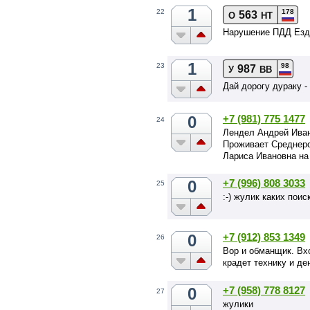
1
178
22
563
О
НТ
Нарушение ПДД Езда
1
98
23
987
У
ВВ
Дай дорогу дураку 
0
+7 (981) 775 1477
24
Лендел Андрей Ива
Проживает Среднеро
Лариса Ивановна на
0
+7 (996) 808 3033
25
:-) жулик каких поис
0
+7 (912) 853 1349
26
Вор и обманщик. Вх
крадет технику и де
0
+7 (958) 778 8127
27
жулики