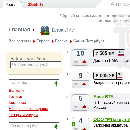
Антирей
Добавить
Рейтинг
Чёрный список кидал, негодяев и пр
пиплы, так и ко
Главная
Блэк-Лист
Все регионы
Европа
Россия
Санкт-Петербург
10
178
1
565
У
ЕМ
Найти в Блэк-Листе
Дама на BMW... в де
9
98
2
005
Р
ХВ
Быдло перегородило
Деятели
5
Банк ВТБ
Ездюки
3
ВТБ - самый хренов
Компании
России.
Нехорошие телефоны
Товары и услуги
4
ООО "МПаГрупп
4
1
Запорная арматура