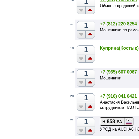
1
Обман с продажей к
1
+7 (812) 220 8254
17
Мошенники по ремо
1
Куприна(Костык
18
1
+7 (965) 607 0067
19
Мошенники
1
+7 (916) 041 0421
20
Анастасия Васильева
сотрудником ПАО Га
1
178
21
858
Н
РА
УРОД на AUDI A6 H8