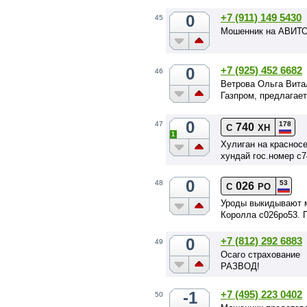
0
+7 (911) 149 5430
45
Мошенник на АВИТО
0
+7 (925) 452 6682
46
Ветрова Ольга Вита
Газпром, предлагает
0
178
47
740
С
ХН
1
Хулиган на краснос
хундай гос.номер с
0
53
48
026
С
РО
Уроды выкидывают м
Королла с026ро53. П
0
+7 (812) 292 6883
49
Осаго страхование
РАЗВОД!
-1
+7 (495) 223 0402
50