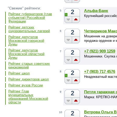
"Свежие" рейтинги:
2
Альфа-Банк
5
Рейтинг губернаторов (глав
1
Крупнейший российс
субъектов) Российской
Федерации
Рейтинг детских
2
Четвериков Мак
оздоровительных лагерей
6
Мошенник на довери
Рейтинг депутатов
продажа орденов и 
Московской городской
Думы
Рейтинг депутатов
2
+7 (921) 909 1259
7
Московской областной
Мошенники. Скупка 
Думы
Рейтинг старых советских
кинокомедий
2
+7 (903) 717 4576
8
Рейтинг школ
1
Неадекватный масте
Рейтинг директоров школ
Рейтинг вузов России
Рейтинг Глав
2
Петля гаражная с
9
муниципальных
Марка: КРЕПКО-Н
образований Московской
области
2
Ветрова Ольга 
10