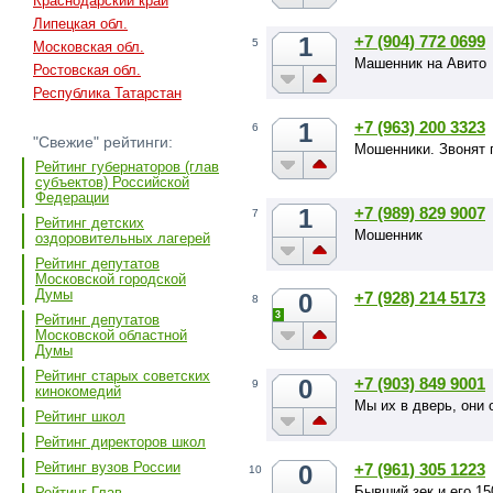
Краснодарский край
Липецкая обл.
1
+7 (904) 772 0699
5
Московская обл.
Машенник на Авито
Ростовская обл.
Республика Татарстан
1
+7 (963) 200 3323
6
"Свежие" рейтинги:
Мошенники. Звонят 
Рейтинг губернаторов (глав
субъектов) Российской
Федерации
1
+7 (989) 829 9007
7
Рейтинг детских
Мошенник
оздоровительных лагерей
Рейтинг депутатов
Московской городской
Думы
0
+7 (928) 214 5173
8
3
Рейтинг депутатов
Московской областной
Думы
Рейтинг старых советских
0
+7 (903) 849 9001
9
кинокомедий
Мы их в дверь, они 
Рейтинг школ
Рейтинг директоров школ
Рейтинг вузов России
0
+7 (961) 305 1223
10
Бывший зек и его 15
Рейтинг Глав