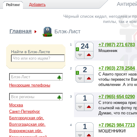
Антирей
Добавить
Рейтинг
Чёрный список кидал, негодяев и пр
пиплы, так и ко
Главная
Блэк-Лист
24
+7 (987) 271 6783
1
2
Мошенник
Найти в Блэк-Листе
2
+7 (903) 278 2584
2
1
С Авито просят наз
чтобы перевести Ва
объявлении .А это 
Нехорошие телефоны
1
+7 (965) 654 0290
3
С этого номера при
Москва
ссылкой на фотку п
Санкт-Петербург
Думаю, что по ссылк
Белгородская обл.
Волгоградская обл.
1
+7 (962) 984 7713
4
Воронежская обл.
МОШЕННИКИ!