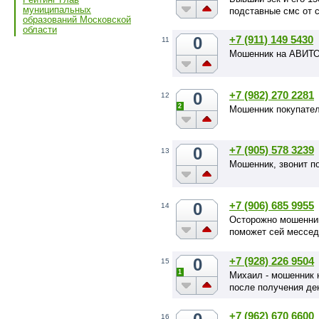
муниципальных
подставные смс от с
образований Московской
области
0
+7 (911) 149 5430
11
Мошенник на АВИТО
0
+7 (982) 270 2281
12
2
Мошенник покупател
0
+7 (905) 578 3239
13
Мошенник, звонит п
0
+7 (906) 685 9955
14
Осторожно мошенник
поможет сей мессед
0
+7 (928) 226 9504
15
1
Михаил - мошенник н
после получения ден
+7 (962) 670 6600
16