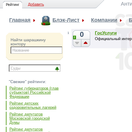
Анти
Добавить
Рейтинг
Главная
Блэк-Лист
Компании
0
ГосУслуги
1
2
Официальный интерн
Найти шарашкину
контору
"Свежие" рейтинги:
Рейтинг губернаторов (глав
субъектов) Российской
Федерации
Рейтинг детских
оздоровительных лагерей
Рейтинг депутатов
Московской городской
Думы
Рейтинг депутатов